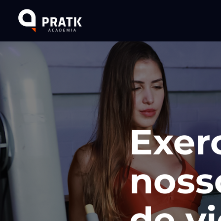
Exerc
nosso
de v