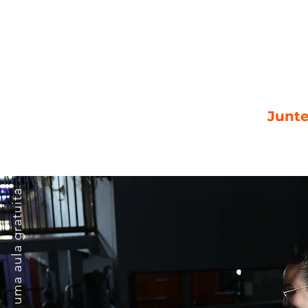
Junte
Agende uma aula gratuita