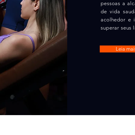
pessoas a al
de vida sau
acolhedor e 
superar seus l
Leia mai