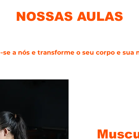
NOSSAS AULAS
-se a nós e transforme o seu corpo e sua
Muscu