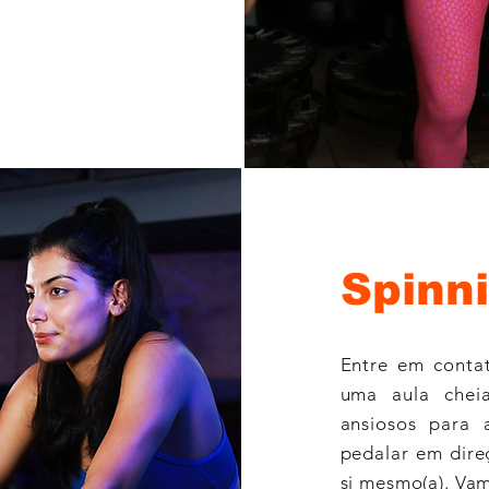
Spinn
Entre em conta
uma aula chei
ansiosos para 
pedalar em dire
si mesmo(a). Vam